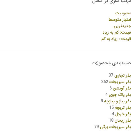
مرتب سازی بر اساس
محبوبیت
امتیاز متوسط
جدیدترین
قیمت: کم به زیاد
قیمت : زیاد به کم
دسته‌بندی محصولات
بذر تجاری
37
بذر سبزیجات
262
بذر آویشن
6
بذر پاک چوی
4
بذر پیاز و پیازچه
8
بذر تربچه
15
بذر خردل
4
بذر ریحان
18
بذر سبزیجات برگی
79