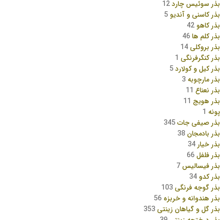
بذر سوئیس چارد
12
بذر کاسنی و آندیو
5
بذر کاهو
42
بذر کلم ها
46
بذر بروکلی
14
بذر کنگرفرنگی
1
بذر کیل و کولارد
5
بذر مارچوبه
3
بذر نعناع
11
بذر هویج
11
پونه
1
بذر صیفی جات
345
بذر بادمجان
38
بذر خیار
34
بذر فلفل
66
بذر فیسالیس
7
بذر کدو
34
بذر گوجه فرنگی
103
بذر هندوانه و خربزه
56
بذر گل و گیاهان زینتی
353
بذر درختچه زینتی
39