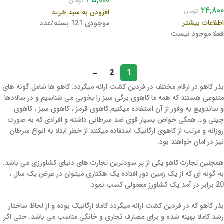
۳۵,۰۰۰
تومان
۲۴,۸۰۰
تومان
افزودن به سبد خرید
اطلاعات بیشتر
موجودی 121 بسته/عدد
فعلا موجود نیست
→
2
1
بذر کاهو در ارقام مختلف در فردین کشت ارائه میگردد. کاهو ها شامل گونه های
متنوعی هستند که همه ما کاهوی برگی سبز را بخوبی می شناسیم و در سالادها
و ساندویچ به وفور از آن استفاده میکنیم.کاهوی قرمز ، کاهوی سبز ، کاهوی
چینی و… همگی خواص بسیار قوی ضد سرطانی داشته و افرادی که به صورت
روزانه و مرتب از کاهوی ارگانیک استفاده میکنند از خطر ابتلا به انواع سرطان
نیز در امان خواهند بود.
همچنین تجارت کاهو یکی از پر سودترین تجارت های دنیای کشاورزی می باشد.
به گونه ای که از یک زمین دور افتاده یک هکتاری میتوان در عرض یک سال ،
20 برابر در آمد یک کشاورز معمولی کسب نمود.
بذر کاهو که در فردین کشت ارائه میگردد کاملا ارگانیک بوده و از لحاظ ساختار
رشد کاملا بهینه شده و برای مصارف تجاری و خانگی مناسب می باشد. حتی اگر