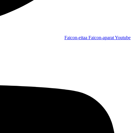
Faicon-eitaa
Faicon-aparat
Youtube