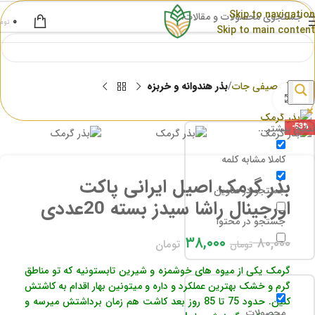
Skip to navigation
۰
توم
Skip to main content
خانه
بذر صیفی جات
بذر هندوانه و خربزه
برای بزرگنمایی کلیک کنید
نتایج بیشتر...
-53%
کاملا مشابه کلمه
بذر گرمک اصیل ایرانی پاکت
جستجو در عناوین
اورجینال راشا سیدز بسته 20عددی
جستجو در محتوا
۳۸,۰۰۰
۸۰,۰۰۰
تومان
تومان
گرمک یکی از میوه های خوشمزه و شیرین تابستونیه که تو مناطق
گرم و خشک بهترین عملکرد و داره و میتونین بهار اقدام به کاشتش
کنین. حدود 75 تا 85 روز بعد کاشت هم زمان برداشتش میرسه و
محصولات