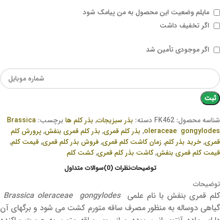
مایلم وضعیت این محصول به من پیامک شود
اگر تخفیف داشت
اگر موجودی تأمین شد
ثبت
شناسه محصول:
FK462
دسته:
بذر سبزیجات
,
بذر کلم ها
برچسب:
Brassica
oleraceae gongylodes
,
بذر کلم قمری
,
بذر کلم قمری بنفش
,
پرورش کلم
قمری
,
خرید بذر کلم
,
زمان کاشت کلم قمری
,
فروش بذر کلم قمری
,
قیمت کلم
,
قیمت کلم قمری بنفش
,
کاشت بذر کلم قمری
,
کشت کلم
توضیحات
نظرات (0)
سوالات متداول
توضیحات
کلم قمری بنفش با نام علمی
Brassica oleraceae gongylodes
گیاهی دوساله به منظور مصرف ساقه متورم کشت می شود و برگهای آن