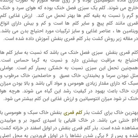
دارای ماده آنتوسیانین بوده و از روی ساقه متورم به صورت پراکنده
خارج می شوند. کلم یک سبزی فصل خنک بوده که هوای سرد و خنک
و گرم را نسبت به بقیه کلم ها بهتر تحمل می کند. ارزش غذایی کلم
قمری مانند کلم پیچ و سایر کلم ها است و کم و بیش دارای انواع
ویتامین ها ، عناصر غذایی و سایز ترکیبات مورد احتیاج بدن می باشد.
در مقاله زیر روش کشت بذر کلم قمری بنفش آموزش داده شده است.
کلم قمری بنفش سبزی فصل خنک می باشد که نسبت به سایز کلم ها
احتیاج به مراقبت بیشتری دارد و نسبت به گرما حساس است.
همچنین تحمل این سبزی نسبت به خشکی بسیار کم است. عواملی
مثل نبودن سرما و یخبندان، خاک عمیق و حاصلحیز، خاک مرطوب و
سبک که دارای مقدار زیادی هوموس و مواد آلی باشد و بالا بودن میزان
ازت خاک باعث بهبود در کیفیت رشد این گیاه می شوند. هرچه هوا
خنک تر شود میزان انتوسیانین و ارزش غذایی این کلم بیشتر می شود.
بهترین خاک برای کشت بذر
کلم قمری
بنفش خاک سبک و هوموسی با
pH خنثی می باشد. در خاک قلیایی یا اسیدی کمبود بر و مولیبدن
مشاهده شده است. بذر کلم قمری بنفش در اوایل اسفند در خزانه کشت
شده و پس از ۶ برگی شدن نشاها را در اوایل فروردین به محل اصلی