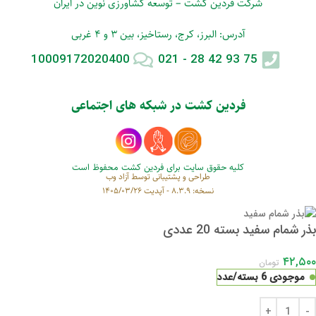
شرکت فردین کشت – توسعه کشاورزی نوین در ایران
آدرس: البرز، کرج، رستاخیز، بین 3 و 4 غربی
10009172020400
75 93 42 28 - 021
فردین کشت در شبکه های اجتماعی
کلیه حقوق سایت برای فردین کشت محفوظ است
طراحی و پشتیبانی توسط
آزاد وب
نسخه: 8.3.9 - آپدیت 1405/03/26
بذر شمام سفید بسته 20 عددی
۴۲,۵۰۰
تومان
موجودی 6 بسته/عدد