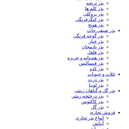
بذر تربچه
بذر کلم ها
بذر بروکلی
بذر کنگرفرنگی
بذر هویج
بذر صیفی جات
بذر گوجه فرنگی
بذر خیار
بذر بادمجان
بذر فلفل
بذر هندوانه و خربزه
بذر فیسالیس
بذر کدو
غلات و حبوبات
بذر ذرت
بذر لوبیا
بذر گل و گیاهان زینتی
بذر درختچه زینتی
بذر کاکتوس
بذر گل
فروش تجاری
انواع بذر تجاری
آبپاش
سمپاش