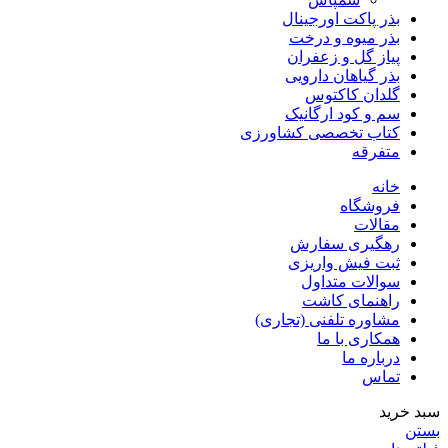
بذر پاکت اورجینال
بذر میوه و درخت
پیاز گل و زعفران
بذر گیاهان دارویی
گلدان کاکتوس
سم و کود ارگانیک
کتاب تخصصی کشاورزی
متفرقه
خانه
فروشگاه
مقالات
رهگیری سفارش
ثبت فیش واریزی
سوالات متداول
راهنمای کاشت
مشاوره تلفنی (تجاری)
همکاری با ما
درباره ما
تماس
سبد خرید
بستن