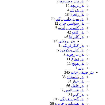
بذر پیاز و پیازچه
8
بذر تربچه
15
بذر خردل
4
بذر ریحان
18
بذر سبزیجات برگی
79
بذر سوئیس چارد
12
بذر کاسنی و آندیو
5
بذر کاهو
42
بذر کلم ها
46
بذر بروکلی
14
بذر کنگرفرنگی
1
بذر کیل و کولارد
5
بذر مارچوبه
3
بذر نعناع
11
بذر هویج
11
پونه
1
بذر صیفی جات
345
بذر بادمجان
38
بذر خیار
34
بذر فلفل
66
بذر فیسالیس
7
بذر کدو
34
بذر گوجه فرنگی
103
بذر هندوانه و خربزه
56