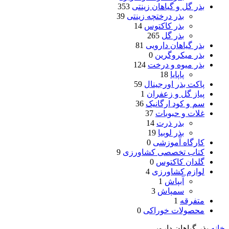
بذر گل و گیاهان زینتی
353
بذر درختچه زینتی
39
بذر کاکتوس
14
بذر گل
265
بذر گیاهان دارویی
81
بذر میکروگرین
0
بذر میوه و درخت
124
پاپایا
18
پاکت بذر اورجینال
59
پیاز گل و زعفران
1
سم و کود ارگانیک
36
غلات و حبوبات
37
بذر ذرت
14
بذر لوبیا
19
کارگاه آموزشی
0
کتاب تخصصی کشاورزی
9
گلدان کاکتوس
0
لوازم کشاورزی
4
آبپاش
1
سمپاش
3
متفرقه
1
محصولات خوراکی
0
خانه
بذر گیاهان دارویی