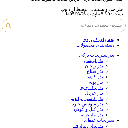
طراحی و پشتیبانی توسط
آزاد وب
نسخه: 8.3.9 - آپدیت 1405/03/26
بخشهای کاربردی
دسته‌بندی محصولات
بذر سبزیجات برگی
بذر آویشن
بذر ریحان
بذر نعناع
بذر کاهو
بذر پونه
بذر پاک چوی
بذر خردل
بذر کاسنی و آندیو
بذر سوئیس چارد
بذر کیل و کولارد
بذر مارچوبه
سبزیجات غده‌ای
بذر پیاز و پیازچه