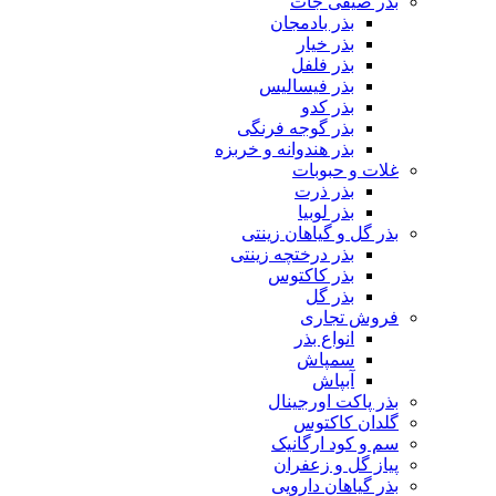
بذر صیفی جات
بذر بادمجان
بذر خیار
بذر فلفل
بذر فیسالیس
بذر کدو
بذر گوجه فرنگی
بذر هندوانه و خربزه
غلات و حبوبات
بذر ذرت
بذر لوبیا
بذر گل و گیاهان زینتی
بذر درختچه زینتی
بذر کاکتوس
بذر گل
فروش تجاری
انواع بذر
سمپاش
آبپاش
بذر پاکت اورجینال
گلدان کاکتوس
سم و کود ارگانیک
پیاز گل و زعفران
بذر گیاهان دارویی