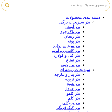
دسته بندی محصولات
بذر سبزیجات برگی
بذر آویشن
بذر پاک چوی
بذر ریحان
بذر پونه
بذر سوئیس چارد
بذر کاسنی و آندیو
بذر کیل و کولارد
بذر نعناع
بذر مارچوبه
سبزیجات ریشه ای
بذر پیاز و پیازچه
بذر تربچه
بذر هویج
بذر خردل
بذر کاهو
بذر کلم
بذر بروکلی
بذر کنگرفرنگی