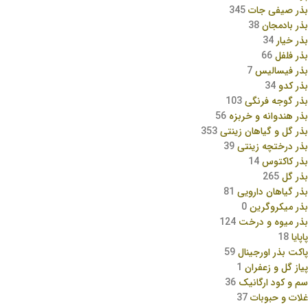
بذر صیفی جات
345
بذر بادمجان
38
بذر خیار
34
بذر فلفل
66
بذر فیسالیس
7
بذر کدو
34
بذر گوجه فرنگی
103
بذر هندوانه و خربزه
56
بذر گل و گیاهان زینتی
353
بذر درختچه زینتی
39
بذر کاکتوس
14
بذر گل
265
بذر گیاهان دارویی
81
بذر میکروگرین
0
بذر میوه و درخت
124
پاپایا
18
پاکت بذر اورجینال
59
پیاز گل و زعفران
1
سم و کود ارگانیک
36
غلات و حبوبات
37