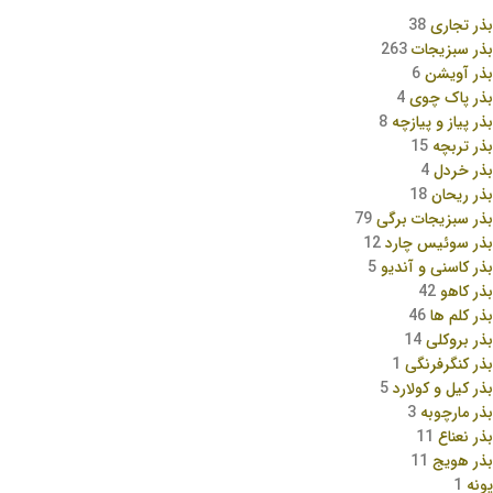
بذر تجاری
38
بذر سبزیجات
263
بذر آویشن
6
بذر پاک چوی
4
بذر پیاز و پیازچه
8
بذر تربچه
15
بذر خردل
4
بذر ریحان
18
بذر سبزیجات برگی
79
بذر سوئیس چارد
12
بذر کاسنی و آندیو
5
بذر کاهو
42
بذر کلم ها
46
بذر بروکلی
14
بذر کنگرفرنگی
1
بذر کیل و کولارد
5
بذر مارچوبه
3
بذر نعناع
11
بذر هویج
11
پونه
1