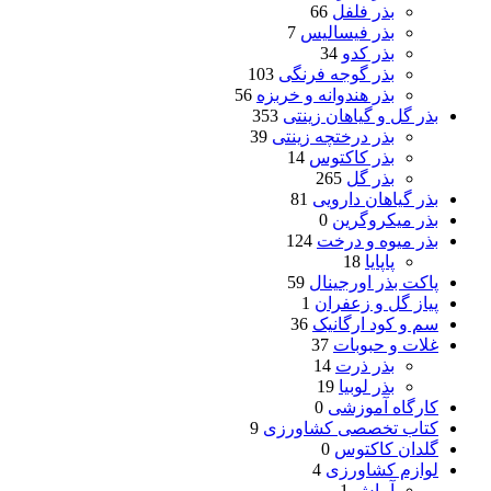
بذر فلفل
66
بذر فیسالیس
7
بذر کدو
34
بذر گوجه فرنگی
103
بذر هندوانه و خربزه
56
بذر گل و گیاهان زینتی
353
بذر درختچه زینتی
39
بذر کاکتوس
14
بذر گل
265
بذر گیاهان دارویی
81
بذر میکروگرین
0
بذر میوه و درخت
124
پاپایا
18
پاکت بذر اورجینال
59
پیاز گل و زعفران
1
سم و کود ارگانیک
36
غلات و حبوبات
37
بذر ذرت
14
بذر لوبیا
19
کارگاه آموزشی
0
کتاب تخصصی کشاورزی
9
گلدان کاکتوس
0
لوازم کشاورزی
4
آبپاش
1