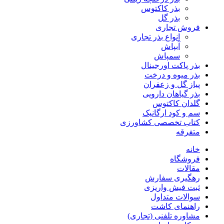
بذر کاکتوس
بذر گل
فروش تجاری
انواع بذر تجاری
آبپاش
سمپاش
بذر پاکت اورجینال
بذر میوه و درخت
پیاز گل و زعفران
بذر گیاهان دارویی
گلدان کاکتوس
سم و کود ارگانیک
کتاب تخصصی کشاورزی
متفرقه
خانه
فروشگاه
مقالات
رهگیری سفارش
ثبت فیش واریزی
سوالات متداول
راهنمای کاشت
مشاوره تلفنی (تجاری)