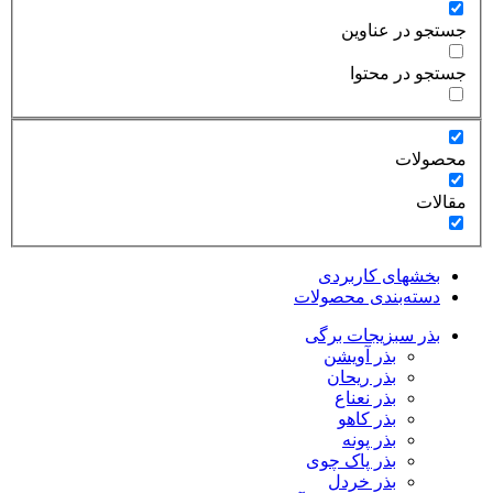
جستجو در عناوین
جستجو در محتوا
محصولات
مقالات
بخشهای کاربردی
دسته‌بندی محصولات
بذر سبزیجات برگی
بذر آویشن
بذر ریحان
بذر نعناع
بذر کاهو
بذر پونه
بذر پاک چوی
بذر خردل