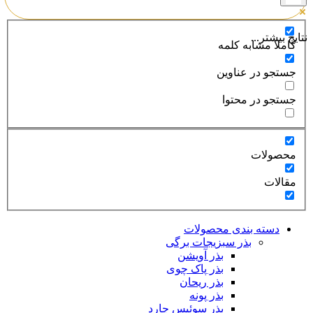
نتایج بیشتر...
کاملا مشابه کلمه
جستجو در عناوین
جستجو در محتوا
محصولات
مقالات
دسته بندی محصولات
بذر سبزیجات برگی
بذر آویشن
بذر پاک چوی
بذر ریحان
بذر پونه
بذر سوئیس چارد