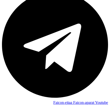
Faicon-eitaa
Faicon-aparat
Youtube