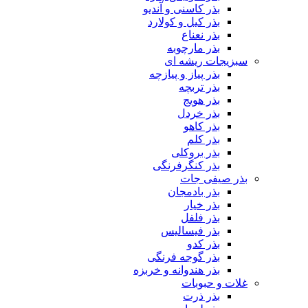
بذر کاسنی و آندیو
بذر کیل و کولارد
بذر نعناع
بذر مارچوبه
سبزیجات ریشه ای
بذر پیاز و پیازچه
بذر تربچه
بذر هویج
بذر خردل
بذر کاهو
بذر کلم
بذر بروکلی
بذر کنگرفرنگی
بذر صیفی جات
بذر بادمجان
بذر خیار
بذر فلفل
بذر فیسالیس
بذر کدو
بذر گوجه فرنگی
بذر هندوانه و خربزه
غلات و حبوبات
بذر ذرت