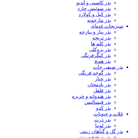
بذر کاسنی و آندیو
بذر سوئیس چارد
بذر کیل و کولارد
بذر مارچوبه
سبزیجات غده‌ای
بذر پیاز و پیازچه
بذر تربچه
بذر کلم ها
بذر بروکلی
بذر کنگرفرنگی
بذر هویج
بذر صیفی جات
بذر گوجه فرنگی
بذر خیار
بذر بادمجان
بذر فلفل
بذر هندوانه و خربزه
بذر فیسالیس
بذر کدو
غلات و حبوبات
بذر ذرت
بذر لوبیا
بذر گل و گیاهان زینتی
بذر درختچه زینتی