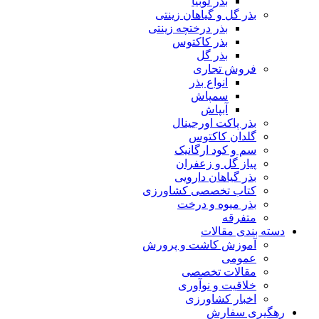
بذر لوبیا
بذر گل و گیاهان زینتی
بذر درختچه زینتی
بذر کاکتوس
بذر گل
فروش تجاری
انواع بذر
سمپاش
آبپاش
بذر پاکت اورجینال
گلدان کاکتوس
سم و کود ارگانیک
پیاز گل و زعفران
بذر گیاهان دارویی
کتاب تخصصی کشاورزی
بذر میوه و درخت
متفرقه
دسته بندی مقالات
آموزش کاشت و پرورش
عمومی
مقالات تخصصی
خلاقیت و نوآوری
اخبار کشاورزی
رهگیری سفارش