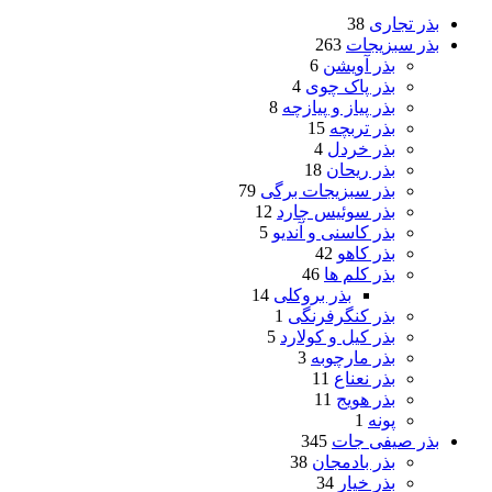
بذر تجاری
38
بذر سبزیجات
263
بذر آویشن
6
بذر پاک چوی
4
بذر پیاز و پیازچه
8
بذر تربچه
15
بذر خردل
4
بذر ریحان
18
بذر سبزیجات برگی
79
بذر سوئیس چارد
12
بذر کاسنی و آندیو
5
بذر کاهو
42
بذر کلم ها
46
بذر بروکلی
14
بذر کنگرفرنگی
1
بذر کیل و کولارد
5
بذر مارچوبه
3
بذر نعناع
11
بذر هویج
11
پونه
1
بذر صیفی جات
345
بذر بادمجان
38
بذر خیار
34