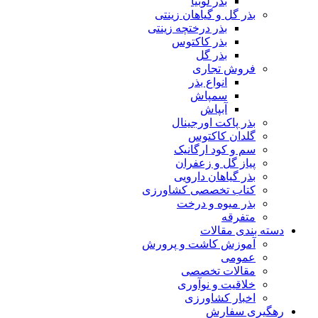
بذر لوبیا
بذر گل و گیاهان زینتی
بذر درختچه زینتی
بذر کاکتوس
بذر گل
فروش تجاری
انواع بذر
سمپاش
آبپاش
بذر پاکت اورجینال
گلدان کاکتوس
سم و کود ارگانیک
پیاز گل و زعفران
بذر گیاهان دارویی
کتاب تخصصی کشاورزی
بذر میوه و درخت
متفرقه
دسته بندی مقالات
آموزش کاشت و پرورش
عمومی
مقالات تخصصی
خلاقیت و نوآوری
اخبار کشاورزی
رهگیری سفارش