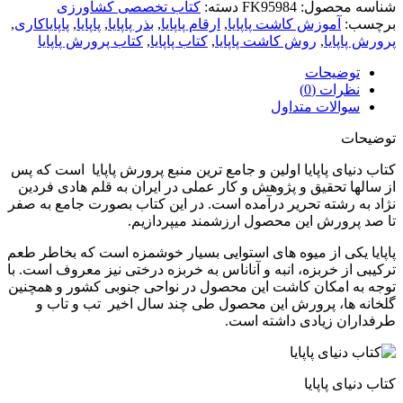
شناسه محصول:
FK95984
دسته:
کتاب تخصصی کشاورزی
برچسب:
آموزش کاشت پاپایا
,
ارقام پاپایا
,
بذر پاپایا
,
پاپایا
,
پاپایاکاری
,
پرورش پاپایا
,
روش کاشت پاپایا
,
کتاب پاپایا
,
کتاب پرورش پاپایا
توضیحات
نظرات (0)
سوالات متداول
توضیحات
کتاب دنیای پاپایا اولین و جامع ترین منبع پرورش پاپایا است که پس
از سالها تحقیق و پژوهش و کار عملی در ایران به قلم هادی فردین
نژاد به رشته تحریر درآمده است. در این کتاب بصورت جامع به صفر
تا صد پرورش این محصول ارزشمند میپردازیم.
پاپایا یکی از میوه های استوایی بسیار خوشمزه است که بخاطر طعم
ترکیبی از خربزه، انبه و آناناس به خربزه درختی نیز معروف است. با
توجه به امکان کاشت این محصول در نواحی جنوبی کشور و همچنین
گلخانه ها، پرورش این محصول طی چند سال اخیر تب و تاب و
طرفداران زیادی داشته است.
کتاب دنیای پاپایا