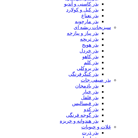
بذر کاسنی و آندیو
بذر کیل و کولارد
بذر نعناع
بذر مارچوبه
سبزیجات ریشه ای
بذر پیاز و پیازچه
بذر تربچه
بذر هویج
بذر خردل
بذر کاهو
بذر کلم
بذر بروکلی
بذر کنگرفرنگی
بذر صیفی جات
بذر بادمجان
بذر خیار
بذر فلفل
بذر فیسالیس
بذر کدو
بذر گوجه فرنگی
بذر هندوانه و خربزه
غلات و حبوبات
بذر ذرت