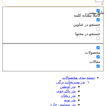
نتایج بیشتر...
کاملا مشابه کلمه
جستجو در عناوین
جستجو در محتوا
محصولات
مقالات
دسته بندی محصولات
بذر سبزیجات برگی
بذر آویشن
بذر پاک چوی
بذر ریحان
بذر پونه
بذر سوئیس چارد