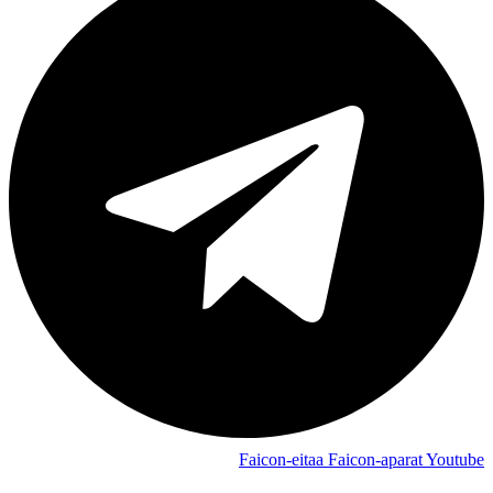
Faicon-eitaa
Faicon-aparat
Youtube