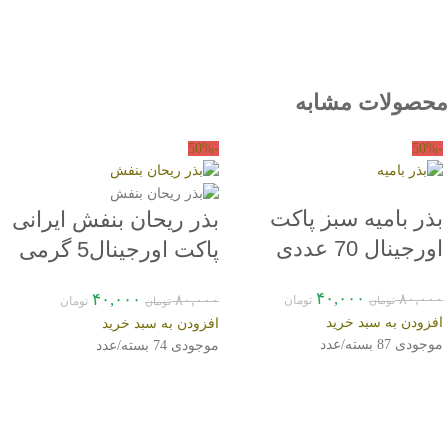
تیم فنی غالبا با بازخورد و پیشنهاداتی که از مشتریان فردین کشت دریافت
میکند اقدام به بهبود و رفع مشکلات می نماید. لذا پیشاپیش از توجه و همکاری
شما عزیزان قدردانی و تشکر می کنیم.
محصولات مشابه
-50%
-50%
بذر بامیه سبز پاکت
بذر ریحان بنفش ایرانی
اورجینال 70 عددی
پاکت اورجینال5 گرمی
راشا
راشا سیدز
۴۰,۰۰۰
۴۰,۰۰۰
۸۰,۰۰۰
۸۰,۰۰۰
تومان
تومان
تومان
تومان
افزودن به سبد خرید
افزودن به سبد خرید
موجودی 87 بسته/عدد
موجودی 74 بسته/عدد