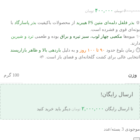
۴۰۰,۰۰۰
۶۰۰,۰۰۰
تومان
تومان
🫑
بذر فلفل دلمه‌ای متین PS هیبرید
از محصولات باکیفیت
بذر پاسارگاد
با
بوته‌ای
قوی و فشرده
است.
✨ میوه‌ها
مکعبی چهار لوب، سبز تیره و براق
بوده و طعمی
ترد و شیرین
دارند.
⏱ زمان بلوغ حدود
۹۰ تا ۱۰۰ روز
و به دلیل
باردهی بالا و ظاهر بازارپسند
انتخابی عالی برای کشت گلخانه‌ای و فضای باز است. 🌱
وزن
100 گرم
ارسال رایگان!
۲,۰۰۰,۰۰۰
تا ارسال رایگان
دیگر باید خرید کنید
تومان
موجودی 3 بسته/عدد