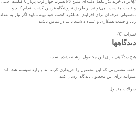
📦 برای خرید
بذر فلفل دلمه‌ای متین PS هیبرید چهار لوب پربار
با کیفیت اصلی
و قیمت مناسب، می‌توانید از طریق فروشگاه فردین کشت اقدام کنید و
محصولی حرفه‌ای برای افزایش عملکرد کشت خود تهیه نمایید.اگر نیاز به تعداد
زیاد و قیمت همکاری و عمده داشتید با ما در تماس باشید.
نظرات (0)
دیدگاهها
هیچ دیدگاهی برای این محصول نوشته نشده است.
.فقط مشتریانی که این محصول را خریداری کرده اند و وارد سیستم شده اند
میتوانند برای این محصول دیدگاه ارسال کنند.
سوالات متداول
ضمن تشکر از حسن انتخاب و اعتماد شما به مجموعه فردین کشت، جهت
سفارش ابتدا وارد صفحه هر بذر و محصول شوید و آن را به سبد خرید خود
اضافه نمایید. پس از انتخاب محصولات مورد نظر روی آیکن سبد خرید که در
بالای سایت قرار دارد کلیک نمایید، چنانچه نیاز به کم و زیاد کردن تعداد یا حذف