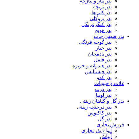
بذر پیاز و پیازچه
بذر تربچه
بذر کلم ها
بذر بروکلی
بذر کنگرفرنگی
بذر هویج
بذر صیفی جات
بذر گوجه فرنگی
بذر خیار
بذر بادمجان
بذر فلفل
بذر هندوانه و خربزه
بذر فیسالیس
بذر کدو
غلات و حبوبات
بذر ذرت
بذر لوبیا
بذر گل و گیاهان زینتی
بذر درختچه زینتی
بذر کاکتوس
بذر گل
فروش تجاری
انواع بذر تجاری
آبپاش