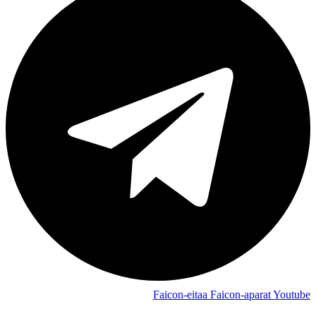
Faicon-eitaa
Faicon-aparat
Youtube