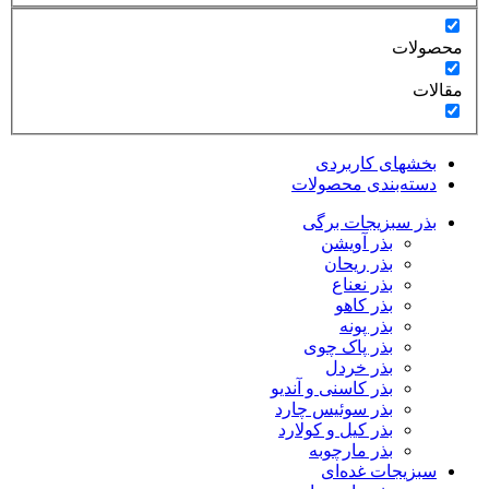
محصولات
مقالات
بخشهای کاربردی
دسته‌بندی محصولات
بذر سبزیجات برگی
بذر آویشن
بذر ریحان
بذر نعناع
بذر کاهو
بذر پونه
بذر پاک چوی
بذر خردل
بذر کاسنی و آندیو
بذر سوئیس چارد
بذر کیل و کولارد
بذر مارچوبه
سبزیجات غده‌ای