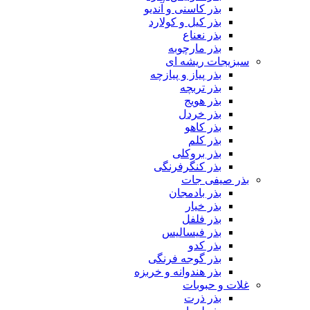
بذر کاسنی و آندیو
بذر کیل و کولارد
بذر نعناع
بذر مارچوبه
سبزیجات ریشه ای
بذر پیاز و پیازچه
بذر تربچه
بذر هویج
بذر خردل
بذر کاهو
بذر کلم
بذر بروکلی
بذر کنگرفرنگی
بذر صیفی جات
بذر بادمجان
بذر خیار
بذر فلفل
بذر فیسالیس
بذر کدو
بذر گوجه فرنگی
بذر هندوانه و خربزه
غلات و حبوبات
بذر ذرت