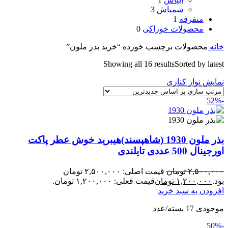
سمپاش
3
متفرقه
1
محصولات خوراکی
0
خانه
محصولات برچسب خورده “خرید بذر ملون”
Showing all 16 results
Sorted by latest
نمایش نوار کناری
-52%
بذر ملون 1930 (شاهپسند)هیبرید خوش عطر پاکت
اورجینال 500 عددی تایلندی
۲,۵۰۰,۰۰۰
تومان
قیمت اصلی: ۲,۵۰۰,۰۰۰ تومان
بود.
۱,۲۰۰,۰۰۰
تومان
قیمت فعلی: ۱,۲۰۰,۰۰۰ تومان.
افزودن به سبد خرید
موجودی 17 بسته/عدد
-50%