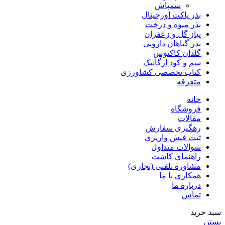
سمپاش
بذر پاکت اورجینال
بذر میوه و درخت
پیاز گل و زعفران
بذر گیاهان دارویی
گلدان کاکتوس
سم و کود ارگانیک
کتاب تخصصی کشاورزی
متفرقه
خانه
فروشگاه
مقالات
رهگیری سفارش
ثبت فیش واریزی
سوالات متداول
راهنمای کاشت
مشاوره تلفنی (تجاری)
همکاری با ما
درباره ما
تماس
سبد خرید
بستن