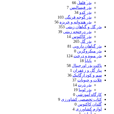
بذر فلفل
66
بذر فیسالیس
7
بذر کدو
34
بذر گوجه فرنگی
103
بذر هندوانه و خربزه
56
بذر گل و گیاهان زینتی
353
بذر درختچه زینتی
39
بذر کاکتوس
14
بذر گل
265
بذر گیاهان دارویی
81
بذر میکروگرین
0
بذر میوه و درخت
124
پاپایا
18
پاکت بذر اورجینال
58
پیاز گل و زعفران
1
سم و کود ارگانیک
36
غلات و حبوبات
37
بذر ذرت
14
بذر لوبیا
19
کارگاه آموزشی
0
کتاب تخصصی کشاورزی
9
گلدان کاکتوس
0
لوازم کشاورزی
4
آبپاش
1