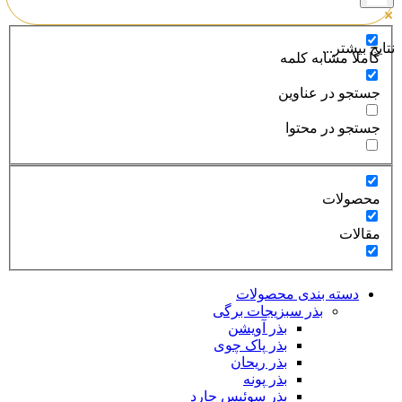
نتایج بیشتر...
کاملا مشابه کلمه
جستجو در عناوین
جستجو در محتوا
محصولات
مقالات
دسته بندی محصولات
بذر سبزیجات برگی
بذر آویشن
بذر پاک چوی
بذر ریحان
بذر پونه
بذر سوئیس چارد