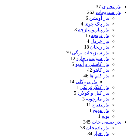
بذر تجاری
37
بذر سبزیجات
262
بذر آویشن
6
بذر پاک چوی
4
بذر پیاز و پیازچه
8
بذر تربچه
15
بذر خردل
4
بذر ریحان
18
بذر سبزیجات برگی
79
بذر سوئیس چارد
12
بذر کاسنی و آندیو
5
بذر کاهو
42
بذر کلم ها
46
بذر بروکلی
14
بذر کنگرفرنگی
1
بذر کیل و کولارد
5
بذر مارچوبه
3
بذر نعناع
11
بذر هویج
11
پونه
1
بذر صیفی جات
345
بذر بادمجان
38
بذر خیار
34