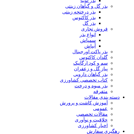
بذر لوبیا
بذر گل و گیاهان زینتی
بذر درختچه زینتی
بذر کاکتوس
بذر گل
فروش تجاری
انواع بذر
سمپاش
آبپاش
بذر پاکت اورجینال
گلدان کاکتوس
سم و کود ارگانیک
پیاز گل و زعفران
بذر گیاهان دارویی
کتاب تخصصی کشاورزی
بذر میوه و درخت
متفرقه
دسته بندی مقالات
آموزش کاشت و پرورش
عمومی
مقالات تخصصی
خلاقیت و نوآوری
اخبار کشاورزی
رهگیری سفارش