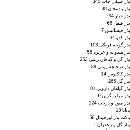
بذر صیفی جات
345
بذر بادمجان
38
بذر خیار
34
بذر فلفل
66
بذر فیسالیس
7
بذر کدو
34
بذر گوجه فرنگی
103
بذر هندوانه و خربزه
56
بذر گل و گیاهان زینتی
353
بذر درختچه زینتی
39
بذر کاکتوس
14
بذر گل
265
بذر گیاهان دارویی
81
بذر میکروگرین
0
بذر میوه و درخت
124
پاپایا
18
پاکت بذر اورجینال
58
پیاز گل و زعفران
1