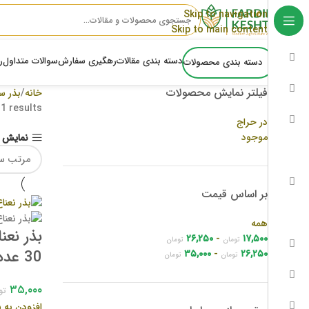
Skip to navigation
Skip to main content
دسته بندی مقالات
رهگیری سفارش
سوالات متداول
ر
دسته بندی محصولات
فیلتر نمایش محصولات
خانه
بذر س
1 results
در حراج
موجود
نمایش ن
بر اساس قیمت
همه
بذر نعن
۲۶,۲۵۰
-
۱۷,۵۰۰
تومان
تومان
30 عددی
۳۵,۰۰۰
-
۲۶,۲۵۰
تومان
تومان
۳۵,۰۰۰
تو
افزودن به 