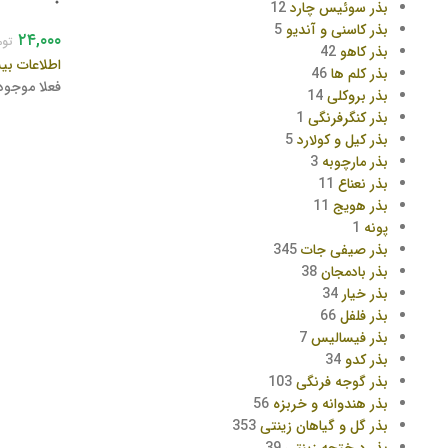
بذر سوئیس چارد
12
بذر کاسنی و آندیو
5
۲۴,۰۰۰
توم
بذر کاهو
42
اطلاعات بی
بذر کلم ها
46
فعلا موجو
بذر بروکلی
14
بذر کنگرفرنگی
1
بذر کیل و کولارد
5
بذر مارچوبه
3
بذر نعناع
11
بذر هویج
11
پونه
1
بذر صیفی جات
345
بذر بادمجان
38
بذر خیار
34
بذر فلفل
66
بذر فیسالیس
7
بذر کدو
34
بذر گوجه فرنگی
103
بذر هندوانه و خربزه
56
بذر گل و گیاهان زینتی
353