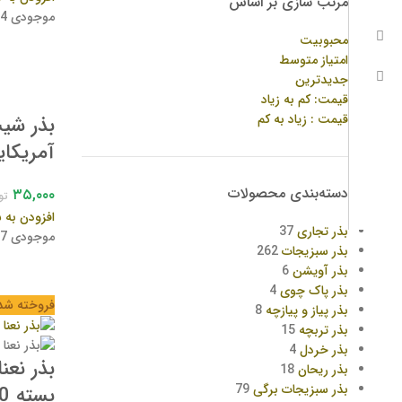
مرتب سازی بر اساس
موجودی 134 بسته/عدد
محبوبیت
امتیاز متوسط
جدیدترین
قیمت: کم به زیاد
قیمت : زیاد به کم
بذر شیس
آمریکایی ب
دسته‌بندی محصولات
۳۵,۰۰۰
تو
افزودن به 
بذر تجاری
37
موجودی 67 بسته/عدد
بذر سبزیجات
262
بذر آویشن
6
بذر پاک چوی
4
فروخته شد
بذر پیاز و پیازچه
8
بذر تربچه
15
بذر خردل
4
بذر نعن
بذر ریحان
18
بذر سبزیجات برگی
79
بسته 10 عددی