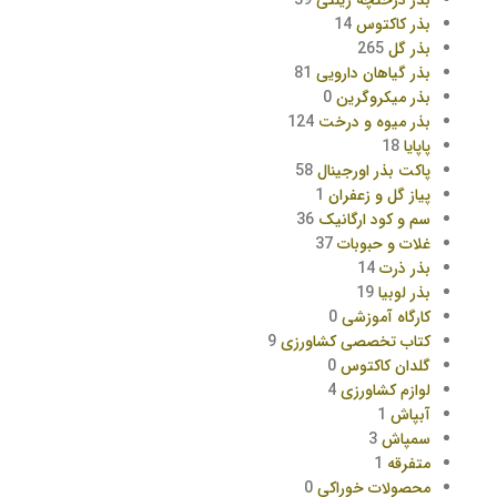
بذر درختچه زینتی
39
بذر کاکتوس
14
بذر گل
265
بذر گیاهان دارویی
81
بذر میکروگرین
0
بذر میوه و درخت
124
پاپایا
18
پاکت بذر اورجینال
58
پیاز گل و زعفران
1
سم و کود ارگانیک
36
غلات و حبوبات
37
بذر ذرت
14
بذر لوبیا
19
کارگاه آموزشی
0
کتاب تخصصی کشاورزی
9
گلدان کاکتوس
0
لوازم کشاورزی
4
آبپاش
1
سمپاش
3
متفرقه
1
محصولات خوراکی
0